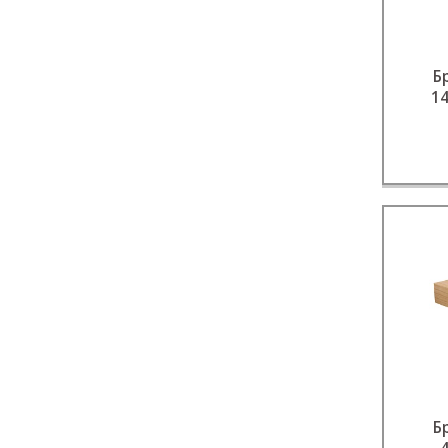
Б
1
Б