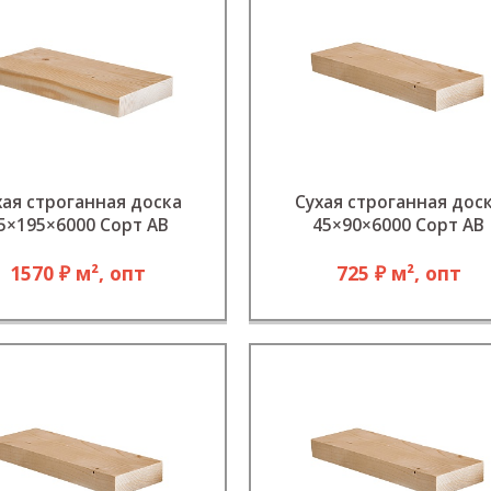
хая строганная доска
Сухая строганная дос
5×195×6000 Сорт АB
45×90×6000 Сорт АВ
1570 ₽ м², опт
725 ₽ м², опт