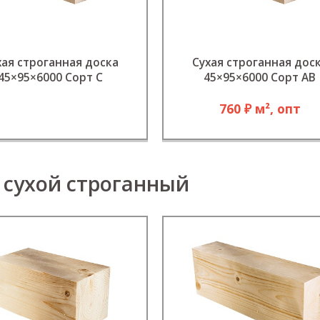
хая строганная доска
Сухая строганная дос
45×95×6000 Сорт C
45×95×6000 Сорт АВ
760 ₽ м², опт
 сухой строганный