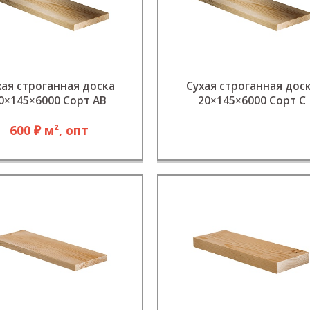
хая строганная доска
Сухая строганная дос
0×145×6000 Сорт АВ
20×145×6000 Сорт С
600 ₽ м², опт