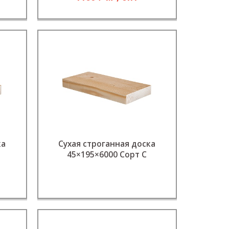
ка
Сухая строганная доска
45×195×6000 Сорт C