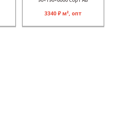
90×190×6000 Сорт АВ
3340 ₽ м², опт