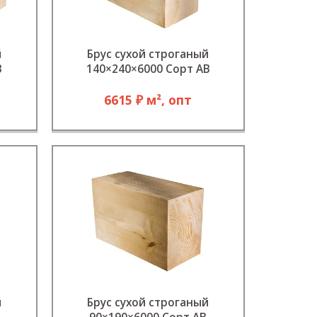
й
Брус сухой строганый
В
140×240×6000 Сорт АВ
6615 ₽ м², опт
й
Брус сухой строганый