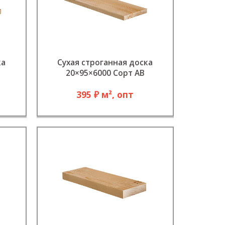
ка
Сухая строганная доска
20×95×6000 Сорт АВ
395 ₽ м², опт