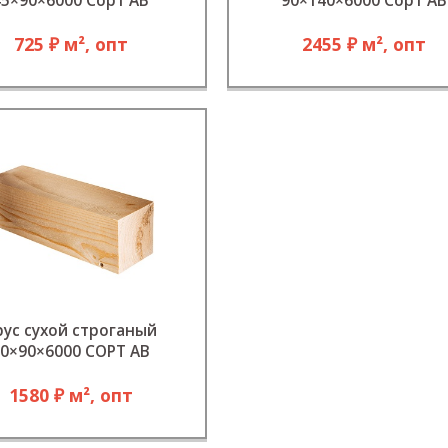
45×90×6000 Сорт АВ
90×140×6000 Сорт АВ
725 ₽ м², опт
2455 ₽ м², опт
рус сухой строганый
0×90×6000 СОРТ АВ
1580 ₽ м², опт