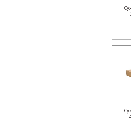
Су
Су