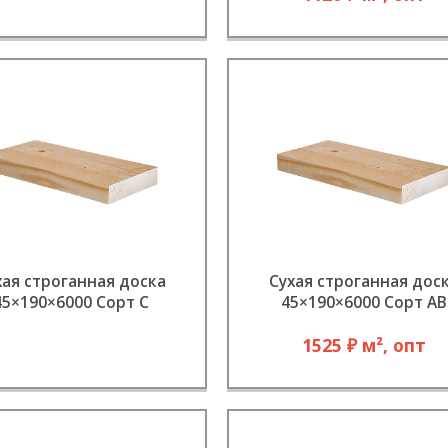
хая строганная доска
Сухая строганная дос
45×190×6000 Сорт C
45×190×6000 Сорт АВ
1525 ₽ м², опт