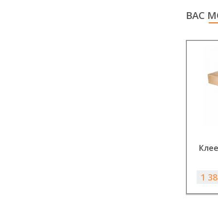
ВАС М
Клее
1 38