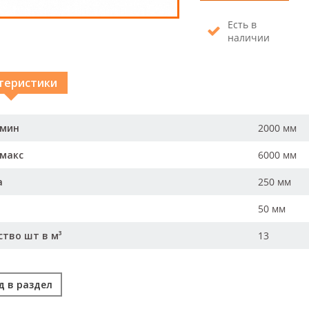
Есть в
наличии
теристики
 мин
2000 мм
 макс
6000 мм
а
250 мм
50 мм
ство шт в м³
13
д в раздел