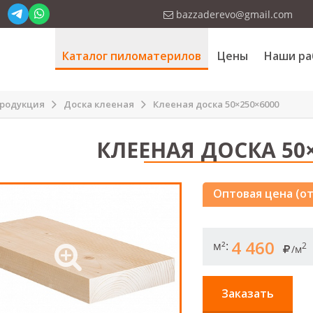
bazzaderevo@gmail.com
Каталог пиломатерилов
Цены
Наши ра
родукция
Доска клееная
Клееная доска 50×250×6000
КЛЕЕНАЯ ДОСКА 50×
Оптовая цена (от
4 460
м²:
2
/м
Заказать