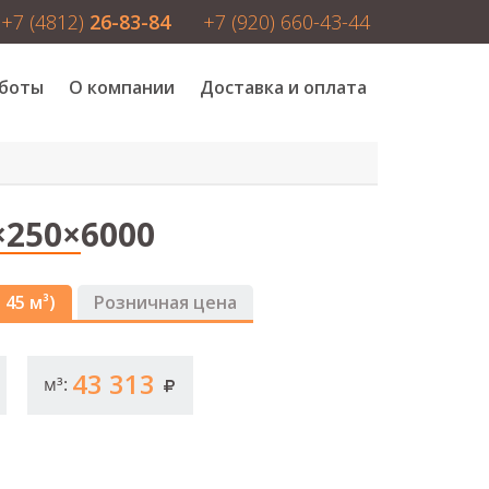
+7 (4812)
26-83-84
+7 (920) 660-43-44
боты
О компании
Доставка и оплата
250×6000
 45 м³)
Розничная цена
43 313
м³: