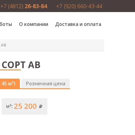
+7 (4812)
26-83-84
+7 (920) 660-43-44
боты
О компании
Доставка и оплата
 АВ
 СОРТ АВ
 45 м³)
Розничная цена
25 200
м³: