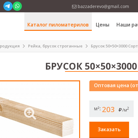
bazzaderevo@gmail.com
Каталог пиломатерилов
Цены
Наши ра
родукция
Рейка, брусок строганные
Брусок 50×50×3000 Сорт
БРУСОК 50×50×3000
Оптовая цена (от
203
м²:
2
/м
Заказать