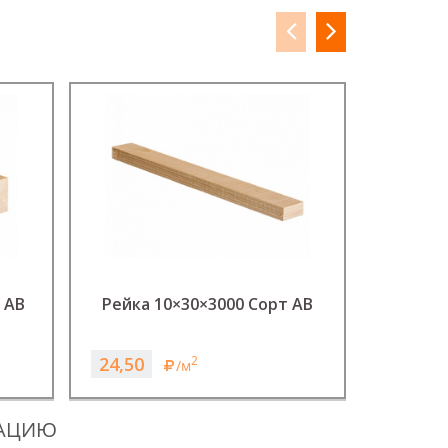
 АВ
Рейка 10×30×3000 Сорт АВ
Рейка 
24,50
65
2
/м
ТАЦИЮ