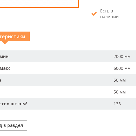
Есть в
наличии
теристики
 мин
2000 мм
 макс
6000 мм
а
50 мм
50 мм
ство шт в м³
133
д в раздел