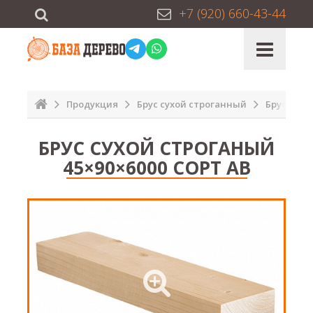
+7 (920) 660-43-44
Продукция
Брус сухой строганный
Брус сухо
БРУС СУХОЙ СТРОГАНЫЙ
45×90×6000 СОРТ АВ