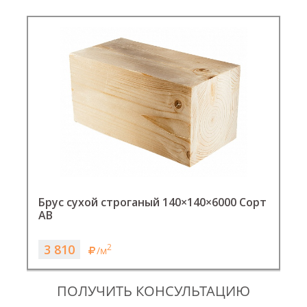
Брус сухой строганый 140×140×6000 Сорт
Б
АВ
А
3 810
2
/м
ПОЛУЧИТЬ КОНСУЛЬТАЦИЮ