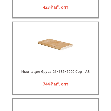
423 ₽ м², опт
Имитация бруса 21×135×5000 Сорт АВ
744 ₽ м², опт