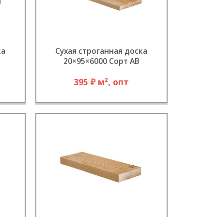
ка
Сухая строганная доска
20×95×6000 Сорт АВ
395 ₽ м², опт