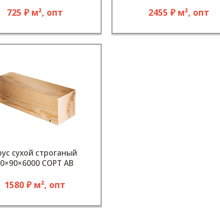
725 ₽ м², опт
2455 ₽ м², опт
рус сухой строганый
0×90×6000 СОРТ АВ
1580 ₽ м², опт