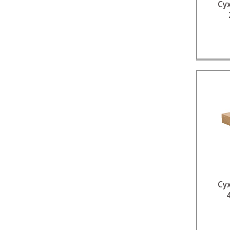
Су
Су