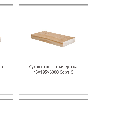
ка
Сухая строганная доска
45×195×6000 Сорт C