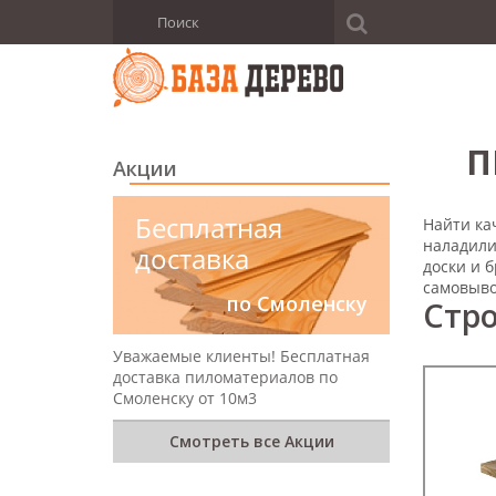
П
Акции
Бесплатная
Найти ка
наладили
доставка
доски и 
самовыво
по Смоленску
Стро
Уважаемые клиенты! Бесплатная
доставка пиломатериалов по
Смоленску от 10м3
Смотреть все Акции