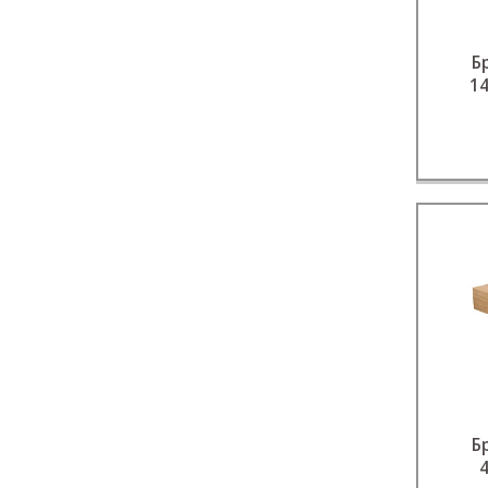
Б
1
Б