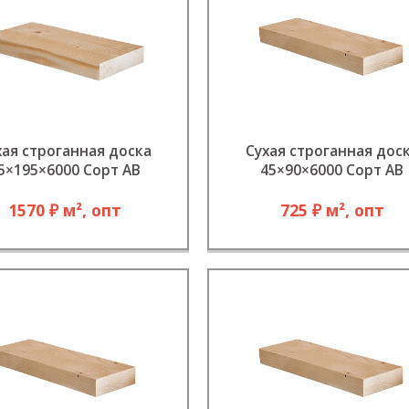
хая строганная доска
Сухая строганная дос
5×195×6000 Сорт АB
45×90×6000 Сорт АВ
1570 ₽ м², опт
725 ₽ м², опт