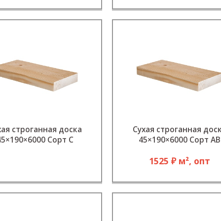
хая строганная доска
Сухая строганная дос
45×190×6000 Сорт C
45×190×6000 Сорт АВ
1525 ₽ м², опт