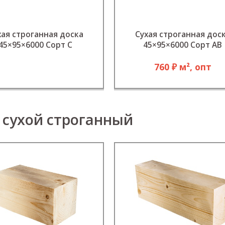
хая строганная доска
Сухая строганная дос
45×95×6000 Сорт C
45×95×6000 Сорт АВ
760 ₽ м², опт
 сухой строганный