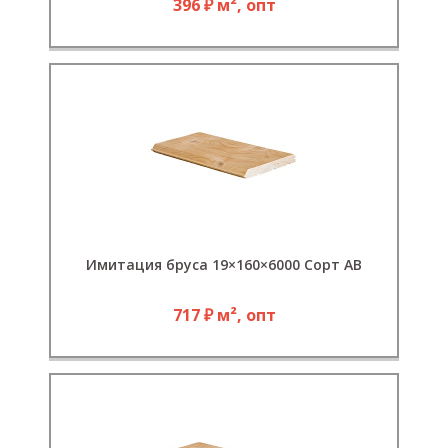
396 ₽ м², опт
Имитация бруса 19×160×6000 Сорт АВ
717 ₽ м², опт