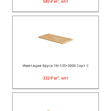
583 ₽ м², опт
Имитация бруса 16×135×3000 Сорт С
322 ₽ м², опт