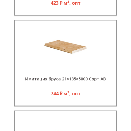
423 ₽ м², опт
Имитация бруса 21×135×5000 Сорт АВ
744 ₽ м², опт