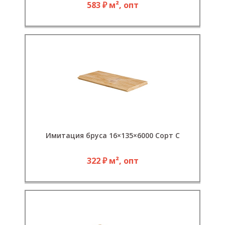
583 ₽ м², опт
Имитация бруса 16×135×6000 Сорт С
322 ₽ м², опт