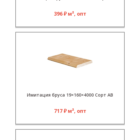
396 ₽ м², опт
Имитация бруса 19×160×4000 Сорт АВ
717 ₽ м², опт